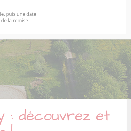
 et à Poney
e, puis une date !
de la remise.
y : découvrez et