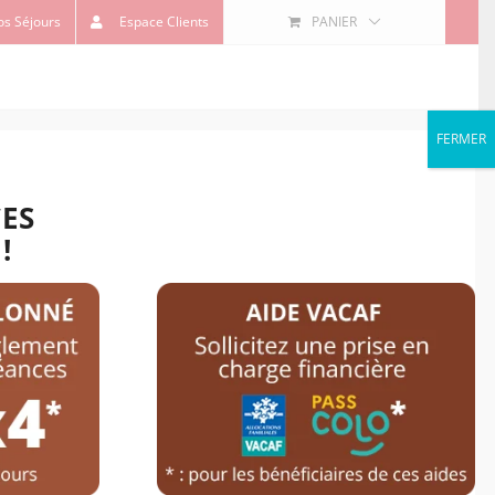
os Séjours
Espace Clients
PANIER
FERMER
CES
AUTRES ACTIVITÉS
CONTACT
!