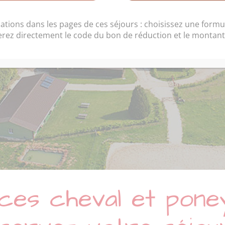
e rêve à Cheval
au cœur de la Bourgogne
ations dans les pages de ces séjours : choisissez une formul
erez directement le code du bon de réduction et le montant 
à 1h30 de Paris
ces cheval et pone