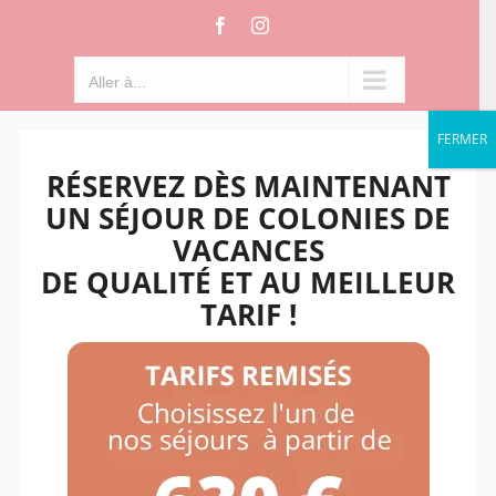
Passer
Facebook
Instagram
au
contenu
Aller à...
FERMER
RÉSERVEZ DÈS MAINTENANT
UN SÉJOUR DE COLONIES DE
VACANCES
DE QUALITÉ ET AU MEILLEUR
TARIF !
Aller à...
ÉQUICOACHING
Vous êtes une entreprise, une association,
un centre médicalisé, une famille, le