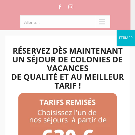
Passer
Facebook
Instagram
au
contenu
Aller à...
FERMER
RÉSERVEZ DÈS MAINTENANT
UN SÉJOUR DE COLONIES DE
VACANCES
DE QUALITÉ ET AU MEILLEUR
TARIF !
Aller à...
10+
3k+