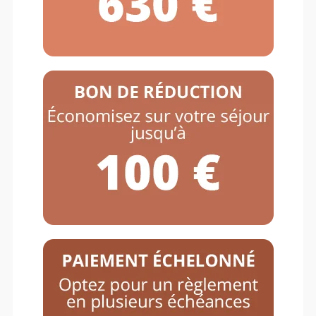
Sports Activities
Registered
Enthusiasts
15+
9.5
Years of Experience
Average Rating