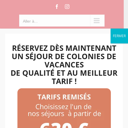
Passer
Facebook
Instagram
au
contenu
Aller à...
FERMER
RÉSERVEZ DÈS MAINTENANT
UN SÉJOUR DE COLONIES DE
VACANCES
DE QUALITÉ ET AU MEILLEUR
TARIF !
Aller à...
Trier par
Commande par défaut
Montrer
12 produits