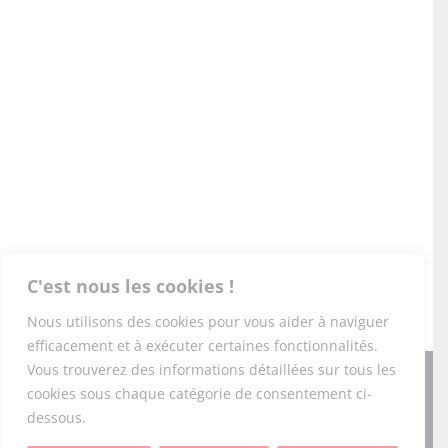
C'est nous les cookies !
Nous utilisons des cookies pour vous aider à naviguer
efficacement et à exécuter certaines fonctionnalités.
Vous trouverez des informations détaillées sur tous les
Copyright 2026 PONEY-CLUB DU DOMAINE DE L'ESPÉRANCE |
cookies sous chaque catégorie de consentement ci-
Tous droits réservés |
Mentions légales
|
RGPD
|
CGV
|
Foire
aux questions
|
dessous.