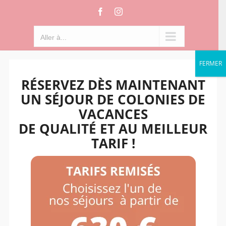
Passer
Facebook
Instagram
au
contenu
Aller à...
FERMER
RÉSERVEZ DÈS MAINTENANT
UN SÉJOUR DE COLONIES DE
VACANCES
DE QUALITÉ ET AU MEILLEUR
TARIF !
Aller à...
Trier par
Date
Montrer
12 produits