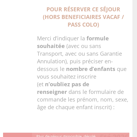
POUR RÉSERVER CE SÉJOUR
(HORS BENEFICIAIRES VACAF /
PASS COLO)
Merci d’indiquer la
formule
souhaitée
(avec ou sans
Transport, avec ou sans Garantie
Annulation), puis préciser en-
dessous le
nombre d’enfants
que
vous souhaitez inscrire
(et
n’oubliez pas de
renseigner
dans le formulaire de
commande les prénom, nom, sexe,
âge de chaque enfant inscrit) :
Equit’adventure – Eté 2026
Plus de séjour disponible, désolé.