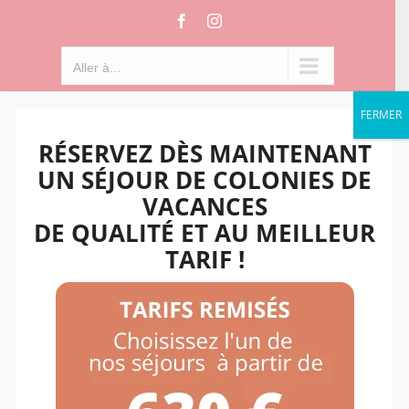
Passer
Facebook
Instagram
au
contenu
Aller à...
FERMER
RÉSERVEZ DÈS MAINTENANT
UN SÉJOUR DE COLONIES DE
VACANCES
DE QUALITÉ ET AU MEILLEUR
TARIF !
Aller à...
Dates séjours 100%
Equitation