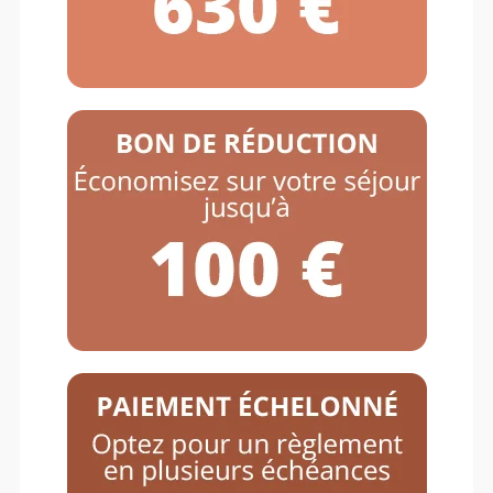
POUR LES SÉJOURS VACAF / PASS
COLO
Si vous êtes bénéficiaire d’une
aide
VACAF ou PASS COLO
, merci de
ne
pas réserver directement ce séjour
:
veuillez nous contacter
pour
préparer votre dossier, en cliquant
sur ce lien
« Demande de pré-
réservation de séjour VACAF / PASS