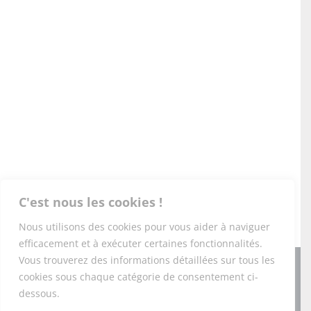
C'est nous les cookies !
Nous utilisons des cookies pour vous aider à naviguer
efficacement et à exécuter certaines fonctionnalités.
Vous trouverez des informations détaillées sur tous les
Copyright 2026 PONEY-CLUB DU DOMAINE DE L'ESPÉRANCE |
cookies sous chaque catégorie de consentement ci-
Tous droits réservés |
Mentions légales
|
RGPD
|
CGV
|
Foire
aux questions
|
dessous.