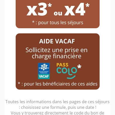
COLO »
.
Si vous avez besoin
d’informations préalables, nous vous
invitons à lire notre page
« Aides et
bons VACAF »
et
« Aides PASS
COLO ».
DES SÉJOURS DE COLONIES
DE VACANCES DE QUALITÉ
AUX MEILLEURS TARIFS !
Toutes les informations dans les pages de ces séjours
: choisissez une formule, puis une date !
Vous y trouverez directement le code du bon de