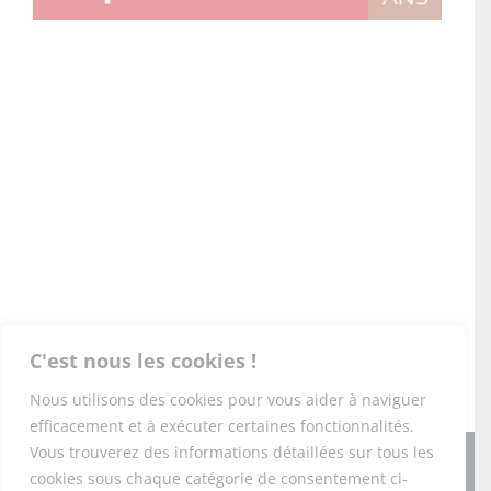
C'est nous les cookies !
Nous utilisons des cookies pour vous aider à naviguer
efficacement et à exécuter certaines fonctionnalités.
Vous trouverez des informations détaillées sur tous les
Copyright 2026 PONEY-CLUB DU DOMAINE DE L'ESPÉRANCE |
cookies sous chaque catégorie de consentement ci-
Tous droits réservés |
Mentions légales
|
RGPD
|
CGV
|
Foire