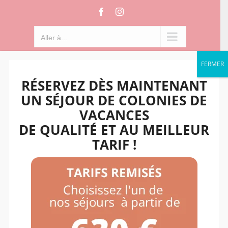
Passer
Facebook
Instagram
au
contenu
Aller à...
FERMER
RÉSERVEZ DÈS MAINTENANT
UN SÉJOUR DE COLONIES DE
VACANCES
DE QUALITÉ ET AU MEILLEUR
TARIF !
Aller à...
Colonie de vacances
équitation en Bourgogne,
au cœur de la Puisaye