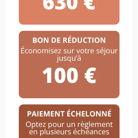
PONEY NATURE
PÉRIODE
ÉTÉ
ENCADREMENT
1 ADULTE / 5 ENFANTS
ÂGE