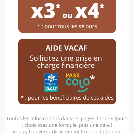
5 / 7 ANS
RÉSERVEZ DÈS MAINTENANT
UN SÉJOUR DE COLONIES DE
VACANCES
DE QUALITÉ ET AU
MEILLEUR TARIF !
Toutes les informations dans les pages de ces séjours
: choisissez une formule, puis une date !
Vous y trouverez directement le code du bon de