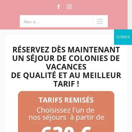
Passer
Facebook
Instagram
au
contenu
Aller à...
FERMER
RÉSERVEZ DÈS MAINTENANT
UN SÉJOUR DE COLONIES DE
VACANCES
DE QUALITÉ ET AU MEILLEUR
TARIF !
Aller à...
xsports