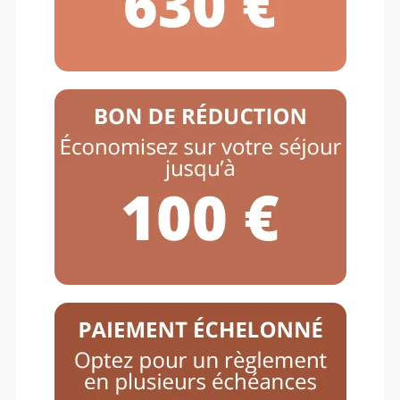
Gîte de groupe et
hébergements insolites
Le Domaine de l’Espérance propose
également un gîte de groupe pouvant
accueillir jusqu’à 150 personnes.
Un hébergement insolite avec des tipies et
des roulottes accueillant 24 personnes.
Un hébergement avec une yourte et des
tentes safaris pour 20 personnes.
Pour plus de renseignements, rendez-vous
sur notre site Internet dédié à ces
hébergement
https://www.domaine-
esperance.com/