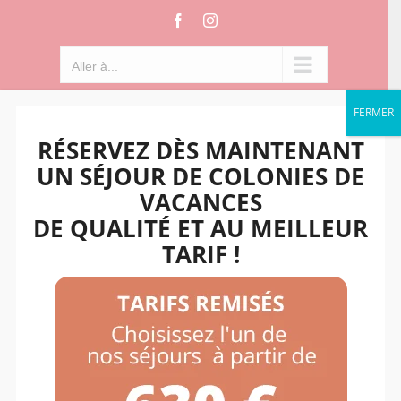
Passer
Facebook
Instagram
au
contenu
Aller à...
FERMER
RÉSERVEZ DÈS MAINTENANT
UN SÉJOUR DE COLONIES DE
VACANCES
DE QUALITÉ ET AU MEILLEUR
TARIF !
Aller à...
PRIVATISATION &
LOCATION