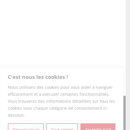
C'est nous les cookies !
Nous utilisons des cookies pour vous aider à naviguer
efficacement et à exécuter certaines fonctionnalités.
Vous trouverez des informations détaillées sur tous les
Copyright 2026 PONEY-CLUB DU DOMAINE DE L'ESPÉRANCE |
cookies sous chaque catégorie de consentement ci-
Tous droits réservés |
Mentions légales
|
RGPD
|
CGV
|
Foire
aux questions
|
dessous.
Personnaliser
Tout rejeter
Accepter tout