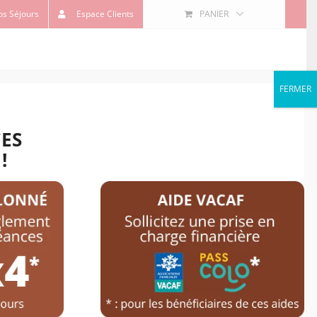
os Séjours
Espace Clients
PANIER
FERMER
CES
AUTRES ACTIVITÉS
CONTACT
!
imanche 05 juillet 2026