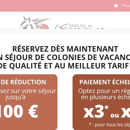
Phot
RÉSERVEZ DÈS MAINTENANT
 SÉJOUR DE COLONIES DE VACAN
COLAIRES
CLUB
SÉJOURS ADULTES
DE QUALITÉ ET AU MEILLEUR TARIF 
uitation – Eté 2026 – Lundi 29 juin au d