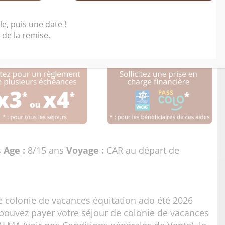
tation ado été 2026
e, puis une date !
de la remise.
s
Age :
8/15 ans
Voyage :
CAR au départ de
e colonie de vacances équitation ado été 2026
pouvez payer votre séjour de colonie de vacances