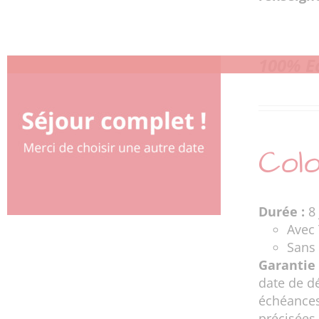
100% Eq
Colo
Durée :
8 
Avec 
Sans 
Garantie 
date de d
échéances
précisées