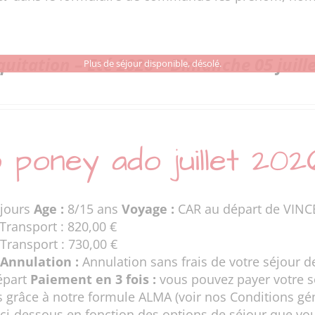
uitation – Eté 2026 – Dimanche 05 juille
Plus de séjour disponible, désolé.
 poney ado juillet 202
jours
Age :
8/15 ans
Voyage :
CAR au départ de VINC
Transport : 820,00 €
Transport : 730,00 €
Annulation :
Annulation sans frais de votre séjour de
épart
Paiement en 3 fois :
vous pouvez payer votre sé
 grâce à notre formule ALMA (voir nos
Conditions gé
 ci-dessous en fonction des options de séjour que vo