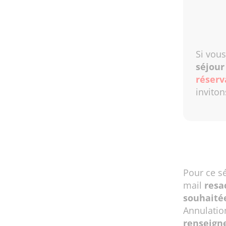
Si vous
séjou
réserv
inviton
Pour ce s
mail
resa
souhaité
Annulatio
renseign