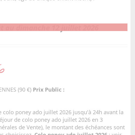
t au dimanche 12 juillet 2026
6
ENNES (90 €)
Prix Public :
 colo poney ado juillet 2026 jusqu'à 24h avant la
jour de colo poney ado juillet 2026 en 3
nérales de Vente
), le montant des échéances sont
us choisissez.
Colo poney ado juillet 2026
:
voir