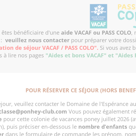
 êtes bénéficiaire d'une
aide VACAF ou PASS COLO
,
r
:
veuillez nous contacter
pour préparer votre dossi
ation de séjour VACAF / PASS COLO"
.
Si vous avez b
s à lire nos pages
"Aides et bons VACAF"
et
"Aides
POUR RÉSERVER CE SÉJOUR (HORS BENEFI
éjour, veuillez contacter le Domaine de l'Espérance a
classe@ponhey-club.com
Vous pouvez également rése
e
pour cette colonie de vacances poney juillet 2026 (
n), puis préciser en-dessous le
nombre d’enfants
que
er
dans le formulaire de commande les prénom, nom, s