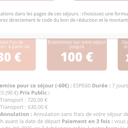
onie de vacances équi
ations dans les pages de ces séjours : choisissez une formul
erez directement le code du bon de réduction et le montant 
emise pour ce séjour (-60€) :
ESPE60
Durée :
7 jour
S (90 €)
Prix Public :
Transport : 720,00 €
Transport : 630,00 €
Annulation :
Annulation sans frais de votre séjour d
4h avant la date de départ
Paiement en 3 fois :
vous 