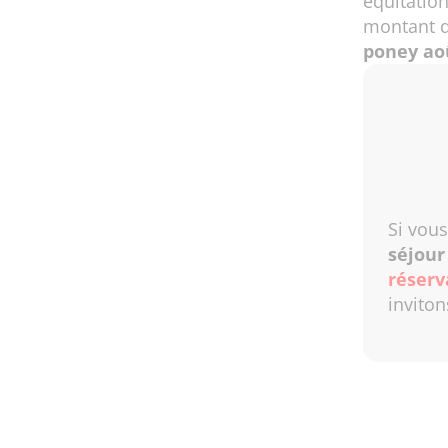
équitatio
montant d
poney ao
Si vous
séjou
réserv
inviton