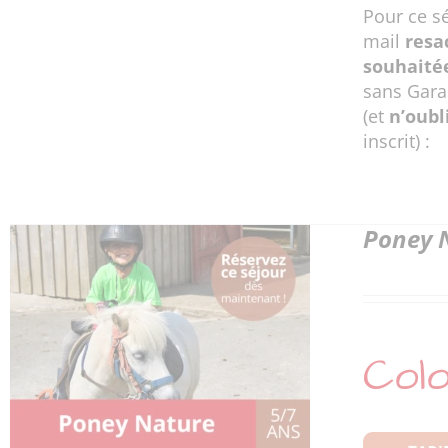
Pour ce s
mail
resa
souhaité
sans Gara
(et
n’oubl
inscrit) :
Poney N
Colo