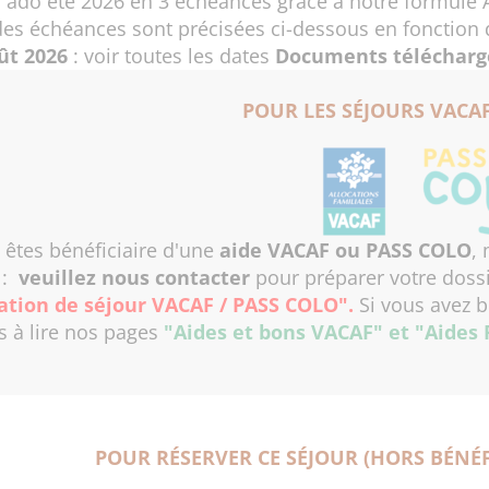
n ado été 2026 en 3 échéances grâce à notre formule
es échéances sont précisées ci-dessous en fonction 
ût 2026
:
voir toutes les dates
Documents télécharge
POUR LES SÉJOURS VACAF
 êtes bénéficiaire d'une
aide VACAF ou PASS COLO
,
r
:
veuillez nous contacter
pour préparer votre dossi
ation de séjour VACAF / PASS COLO"
.
Si vous avez b
s à lire nos pages
"Aides et bons VACAF"
et
"Aides
POUR RÉSERVER CE SÉJOUR (HORS BÉNÉF