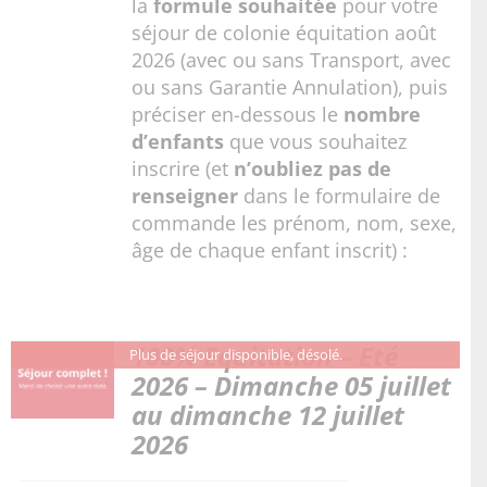
la
formule souhaitée
pour votre
séjour de colonie équitation août
2026 (avec ou sans Transport, avec
ou sans Garantie Annulation), puis
préciser en-dessous le
nombre
d’enfants
que vous souhaitez
inscrire (et
n’oubliez pas de
renseigner
dans le formulaire de
commande les prénom, nom, sexe,
âge de chaque enfant inscrit) :
100% Equitation – Eté
Plus de séjour disponible, désolé.
2026 – Dimanche 05 juillet
au dimanche 12 juillet
2026