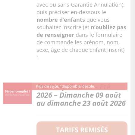
avec ou sans Garantie Annulation),
puis préciser en-dessous le
nombre d’enfants
que vous
souhaitez inscrire (et
n’oubliez pas
de renseigner
dans le formulaire
de commande les prénom, nom,
sexe, âge de chaque enfant inscrit)
:
100% Equitation – Eté
Plus de séjour disponible, désolé.
2026 – Dimanche 09 août
au dimanche 23 août 2026