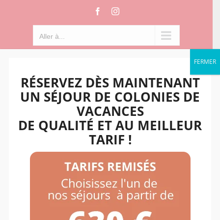
Passer
Facebook
Instagram
au
contenu
Aller à...
FERMER
RÉSERVEZ DÈS MAINTENANT
UN SÉJOUR DE COLONIES DE
VACANCES
DE QUALITÉ ET AU MEILLEUR
TARIF !
Aller à...
Trier par
Nom
Montrer
36 produits