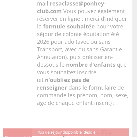
mail
resaclasse@ponhey-
club.com
Vous pouvez également
réserver en ligne : merci d’indiquer
la
formule souhaitée
pour votre
séjour de colonie équitation été
2026 pour ado (avec ou sans
Transport, avec ou sans Garantie
Annulation), puis préciser en-
dessous le
nombre d’enfants
que
vous souhaitez inscrire
(et
n’oubliez pas de
renseigner
dans le formulaire de
commande les prénom, nom, sexe,
âge de chaque enfant inscrit) :
100% Equitation – Eté
Plus de séjour disponible, désolé.