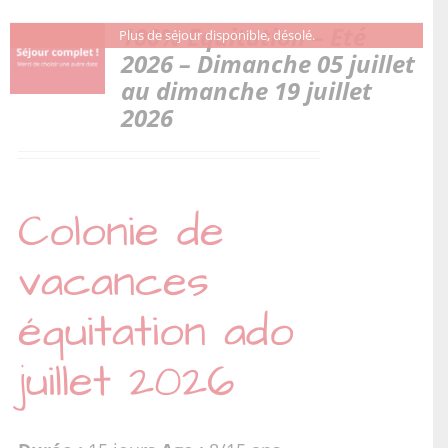
100% Equitation – Eté
Plus de séjour disponible, désolé.
2026 – Dimanche 05 juillet
au dimanche 19 juillet
2026
Colonie de
vacances
équitation ado
juillet 2026